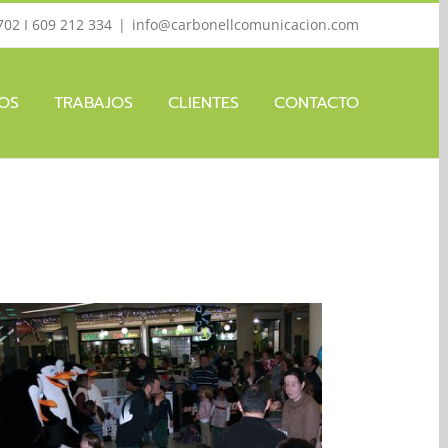
702 I 609 212 334
|
info@carbonellcomunicacion.com
IOS
TRABAJOS
CLIENTES
CONTACTO